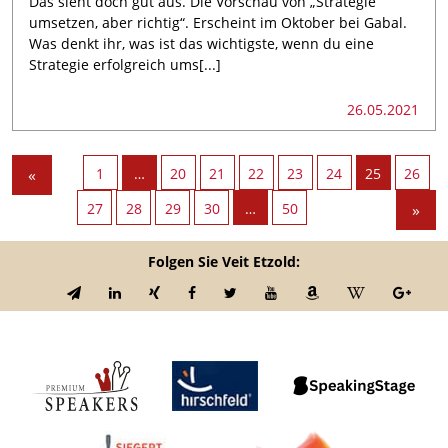
Das sieht doch gut aus. Die Vorschau von „Strategie
umsetzen, aber richtig“. Erscheint im Oktober bei Gabal.
Was denkt ihr, was ist das wichtigste, wenn du eine
Strategie erfolgreich ums[...]
26.05.2021
«
1
…
20
21
22
23
24
25
26
27
28
29
30
…
50
»
Folgen Sie Veit Etzold: