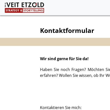
gtag('event', 'conversion', {'send_to': 'AW-974545426/poO
Kontaktformular
Wir sind gerne für Sie da!
Haben Sie noch Fragen? Möchten Sie
erfahren? Wollen Sie wissen, ob Ihr W
Kontaktieren Sie mich: