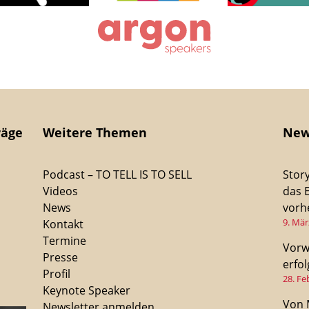
räge
Weitere Themen
New
Podcast – TO TELL IS TO SELL
Stor
Videos
das 
News
vorhe
9. Mär
Kontakt
Termine
Vorw
Presse
erfo
Profil
28. Fe
Keynote Speaker
Von 
Newsletter anmelden