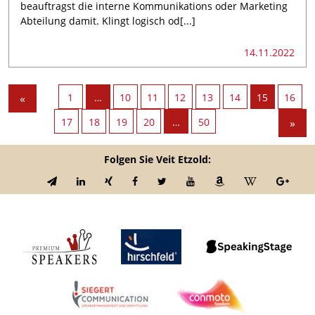
beauftragst die interne Kommunikations oder Marketing
Abteilung damit. Klingt logisch od[...]
14.11.2022
«
1
…
10
11
12
13
14
15
16
17
18
19
20
…
50
»
Folgen Sie Veit Etzold: