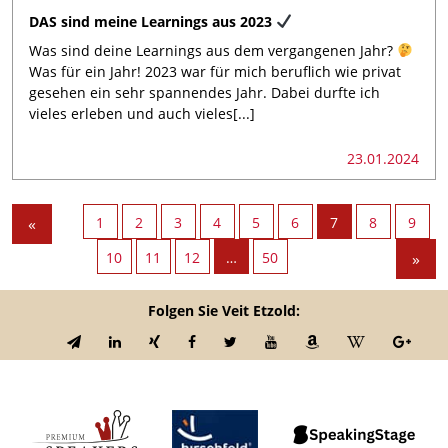
DAS sind meine Learnings aus 2023
Was sind deine Learnings aus dem vergangenen Jahr?
Was für ein Jahr! 2023 war für mich beruflich wie privat
gesehen ein sehr spannendes Jahr. Dabei durfte ich
vieles erleben und auch vieles[...]
23.01.2024
«
1
2
3
4
5
6
7
8
9
10
11
12
…
50
»
Folgen Sie Veit Etzold: