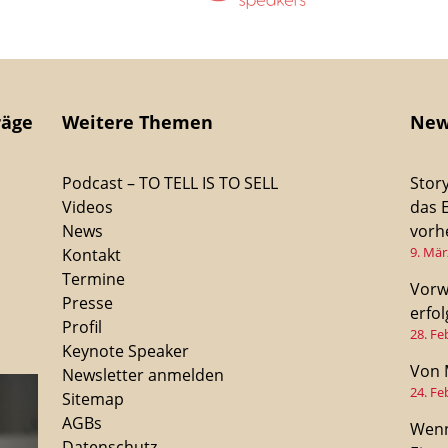
räge
Weitere Themen
New
Podcast – TO TELL IS TO SELL
Stor
Videos
das 
News
vorhe
9. Mär
Kontakt
Termine
Vorw
Presse
erfo
Profil
28. Fe
Keynote Speaker
Von 
Newsletter anmelden
24. Fe
Sitemap
AGBs
Wenn
Datenschutz