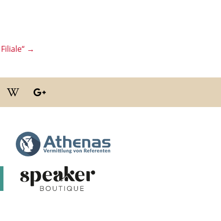
Filiale“
→