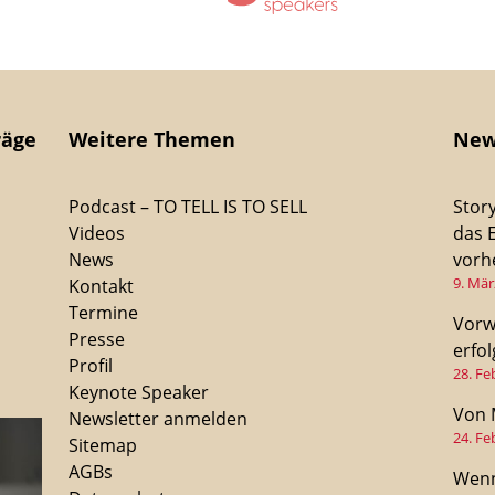
räge
Weitere Themen
New
Podcast – TO TELL IS TO SELL
Stor
Videos
das 
News
vorhe
9. Mär
Kontakt
Termine
Vorw
Presse
erfo
Profil
28. Fe
Keynote Speaker
Von 
Newsletter anmelden
24. Fe
Sitemap
AGBs
Wenn