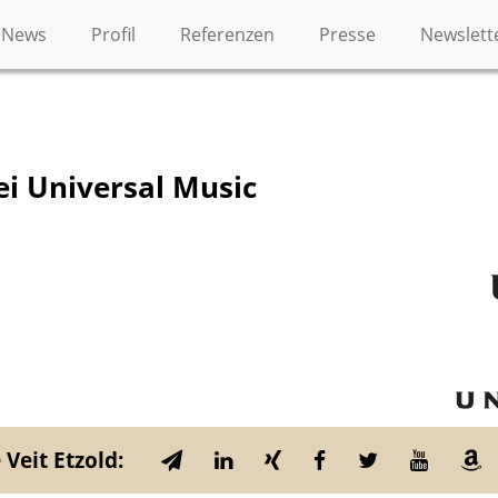
News
Profil
Referenzen
Presse
Newslett
ei Universal Music
 Veit Etzold: