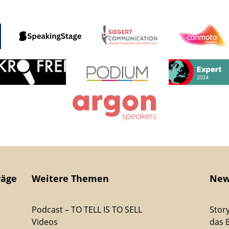
räge
Weitere Themen
New
Podcast – TO TELL IS TO SELL
Stor
Videos
das 