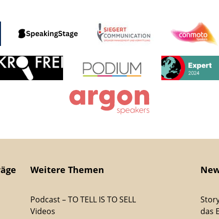
räge
Weitere Themen
New
Podcast – TO TELL IS TO SELL
Stor
Videos
das 