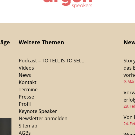
räge
Weitere Themen
New
Podcast – TO TELL IS TO SELL
Stor
Videos
das 
News
vorhe
9. Mär
Kontakt
Termine
Vorw
Presse
erfo
Profil
28. Fe
Keynote Speaker
Von 
Newsletter anmelden
24. Fe
Sitemap
AGBs
Wenn