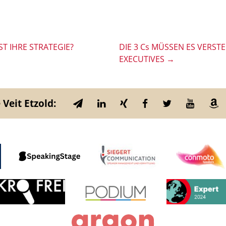
T IHRE STRATEGIE?
DIE 3 Cs MÜSSEN ES VERST
EXECUTIVES
→
 Veit Etzold: