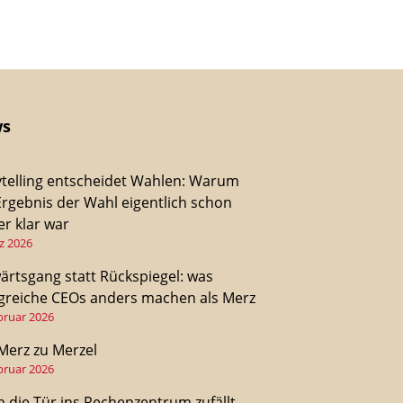
s
ytelling entscheidet Wahlen: Warum
Ergebnis der Wahl eigentlich schon
r klar war
z 2026
ärtsgang statt Rückspiegel: was
lgreiche CEOs anders machen als Merz
bruar 2026
Merz zu Merzel
bruar 2026
 die Tür ins Rechenzentrum zufällt –