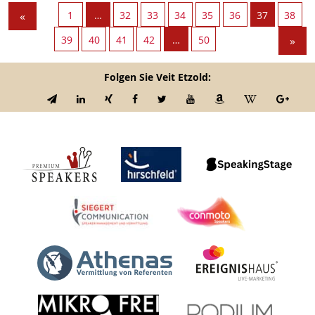
«
1
…
32
33
34
35
36
37
38
39
40
41
42
…
50
»
Folgen Sie Veit Etzold: