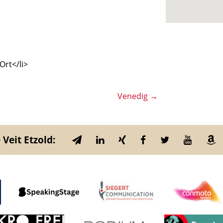
Ort</li>
Venedig
→
 Veit Etzold: