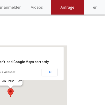
er anmelden
Videos
Anfrage
en
an't load Google Maps correctly.
Rom
OK
his website?
Via Corso - Rom