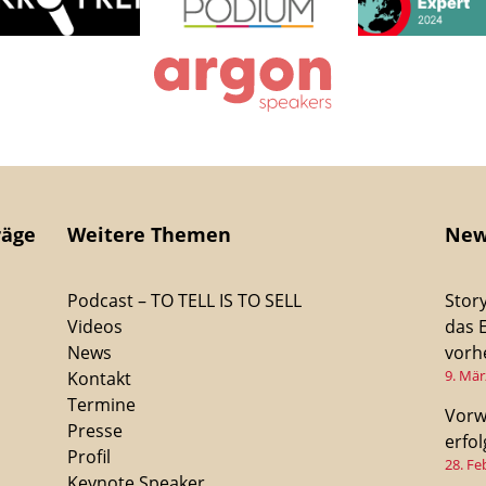
räge
Weitere Themen
New
Podcast – TO TELL IS TO SELL
Stor
Videos
das 
News
vorhe
9. Mär
Kontakt
Termine
Vorw
Presse
erfo
Profil
28. Fe
Keynote Speaker