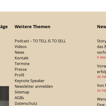
räge
Weitere Themen
New
Podcast – TO TELL IS TO SELL
Stor
Videos
das 
News
vorhe
9. Mär
Kontakt
Termine
Vorw
Presse
erfo
Profil
28. Fe
Keynote Speaker
Von 
Newsletter anmelden
24. Fe
Sitemap
AGBs
Wenn
Datenschutz
Eine