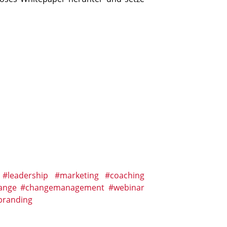
#leadership
#marketing
#coaching
ange
#changemanagement
#webinar
branding